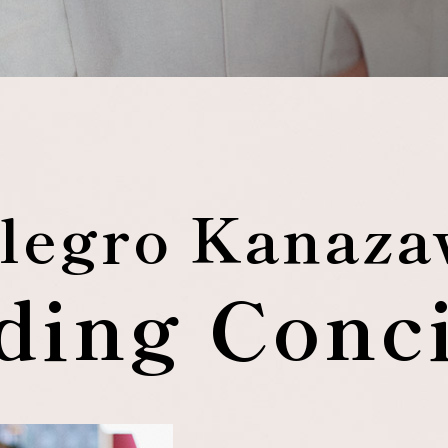
legro Kanaz
ing Conc