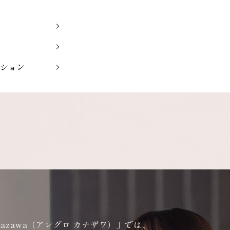
ション
anazawa（アレグロ カナザワ）」では、