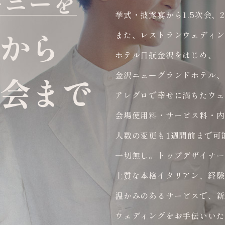
モニーを
挙式・披露宴から1.5次会
から
また、レストランウェディン
ホテル日航金沢をはじめ、
金沢ニューグランドホテル、
次会まで
アレグロで幸せに満ちたウェ
会場使用料・サービス料・内
人数の変更も1週間前まで可
一切無し。トップデザイナー
上質な本格イタリアン、経験
温かみのあるサービスで、新
ウェディングをお手伝いいた