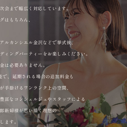
、2次会まで幅広く対応しています。
グはもちろん、
アルカンシエル金沢などで挙式後、
ディングパーティーをお楽しみください。
金は必要ありません。
能で、延期される場合の追加料金も
が手掛けるワンランク上の空間、
豊富なコンシェルジュやスタッフによる
郎新婦様が思い描く理想の
します。